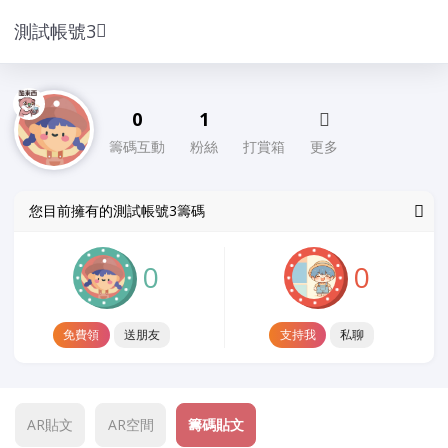
測試帳號3
0
1
籌碼互動
粉絲
打賞箱
更多
您目前擁有的測試帳號3籌碼
0
0
免費領
支持我
送朋友
私聊
AR貼文
AR空間
籌碼貼文