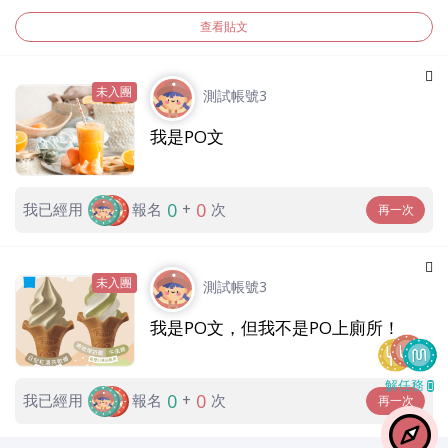
查看貼文
未入團
測試帳號3
我是PO文
0
0
我已經用
報名
+
次
再一次
未入團
測試帳號3
我是PO文，但我不是PO上廁所！
解任務
0
0
我已經用
報名
+
次
再一次