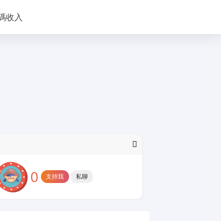
碼收入
0
支持我
私聊