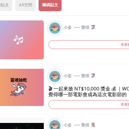
R貼文
AR空間
籌碼貼文
小姿
── 覺得
查看
小姿
── 覺得
🎬 一起來搶 NT$10,000 獎金 💰
覺得哪一部電影會成為這次電影節的「
機會把 10,000 元帶回家！ ━━━━━━━━━━ 📅 活動期間 2026/6/26（五）
查看
～ 2026/7/11（六） ━━━━━━━━━━ 🎮 活動玩法 1️⃣ 掃描活動 QR Code 進
入活動頁 2️⃣ 查看本次電影節票選片單 
4️⃣ 送出預測，即完成參加資格！ 活動結束後，WOMO 將統計最終人氣
最高的電影 👑 只要你猜中人氣王，就能獲得抽獎資格！ ━━━━━━━━━━
小姿
── 覺得
🏆 人氣王怎麼決定？ 📊 依活動期間內 WOMO 活動頁的有效票數統計為