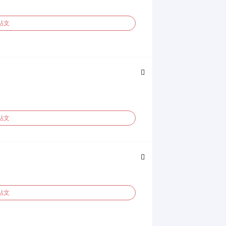
貼文
7 日內回覆，
⃣ WOMO 保留調整、修改、暫停或
貼文
━━━━━━━ 💬 活
貼文