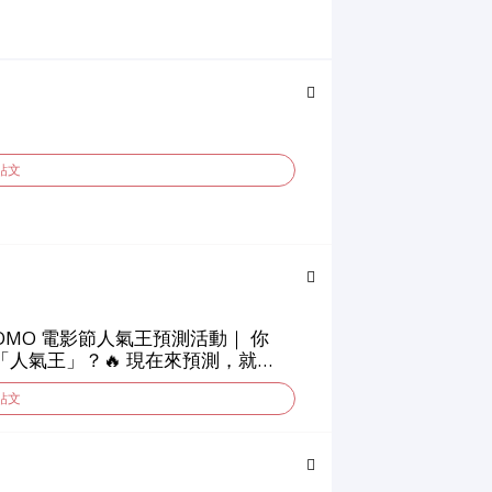
貼文
 ｜WOMO 電影節人氣王預測活動｜ 你
人氣王」？🔥 現在來預測，就有
貼文
3️⃣ 選出你心中的人氣王電影 🎥