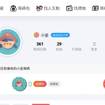
索
籌碼包
找人互動
找禮物
籌
小姿
僑光科技大學
361
29
籌碼互動
粉絲
打賞箱
更多
您目前擁有的小姿籌碼
0
免費領
送朋友