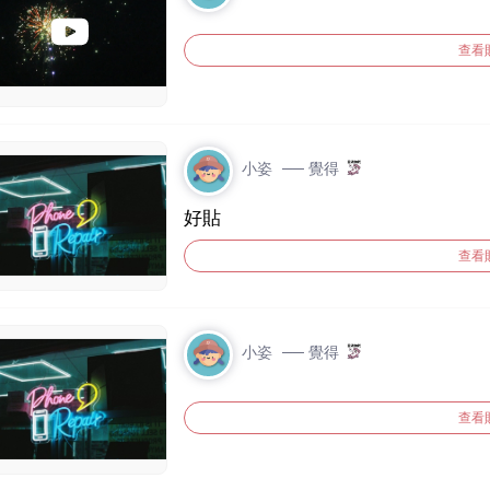
主 若票數相同，將依： 💬 留言數 ❤️ 互動數 作為最終判定依據 ━━━━━━
━━━━ 🎟️ 抽獎資格 符合以下條件即可進入抽獎名單： ✅ 活動期間內完成
查看
投票 ✅ 預測電影與最終人氣王相同 ❌ 沒猜中的參加者將不列入抽獎 ━━━
━━━━━━━ 💰 活動獎金 🎁 總獎金 NT$10,000 👤 由一位幸運得主獨得！ ━
━━━━━━━━━ 📣 開獎時間 🎬 人氣王公布：2026/7/13 🎉 得獎名單公布：
2026/7/13 得獎名單將公布於 WOMO 社群 ━━━━━━━━━━ 🔔 得獎通知 W
OMO 將透過 WOMO 社群小鈴鐺通知得獎者 得獎者需於 
小姿
── 覺得
逾期視同放棄得獎資格 ━━━━━━━━━━ 🏦 領獎方式 得獎者需提供： • 匯款
帳戶資料 • 必要身分確認資料 獎金將以銀行轉帳發放 預計於 7/20 完成
好貼
發放 ━━━━━━━━━━ ⚠️ 注意事項 1️⃣ 若發現灌票、假帳號或其他影響公平
性的行為，WOMO 有權取消資格 2️
查看
終止活動之權利 3️⃣ 參加本活動即視同同意活動規則 ━━━
動客服 若有任何問題，歡迎加入 WOMO 官方 LINE 詢問！ https://lin.e
e/nnQ6f0f
小姿
── 覺得
查看